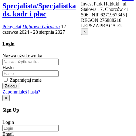
Invest Park Hajduki | ul.
Specjalista/Specjalistka
Stalowa 17, Chorzów 41-
ds. kadr i płac
506 | NIP 6271957345 |
REGON 276888218 |
LEPSZAPRACA.EU
Pełny etat
Dąbrowa Górnicza
12
×
czerwca 2024
- 28 sierpnia 2027
Login
Nazwa użytkownika
Hasło
Zapamiętaj mnie
Zaloguj
Zapomniałeś hasła?
×
Sign Up
Login
Email