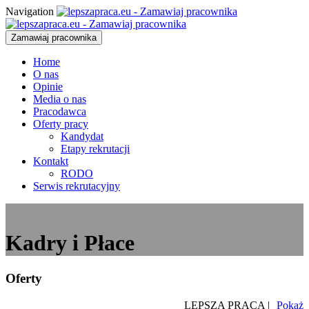
Navigation
Zamawiaj pracownika
Home
O nas
Opinie
Media o nas
Pracodawca
Oferty pracy
Kandydat
Etapy rekrutacji
Kontakt
RODO
Serwis rekrutacyjny
Kadry i Płace
Oferty
LEPSZA PRACA |
Pokaż