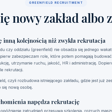
GREENFIELD RECRUITMENT
ię nowy zakład albo 
ę inną kolejnością niż zwykła rekrutacja
 czy oddziału (greenfield) nie obsadza się jednego wakatu,
jpierw zabezpieczam role, które potem pomagają budować 
kcję, utrzymanie ruchu, jakość, HR i administrację. Dopie
e rekrutacji.
ld, czyli rozbudowa istniejącego zakładu, gdzie jest już zes
 się nową osobę.
omienia napędza rekrutację
 opóźnienie zatrudnień przesuwa szkolenia, rozruch maszy