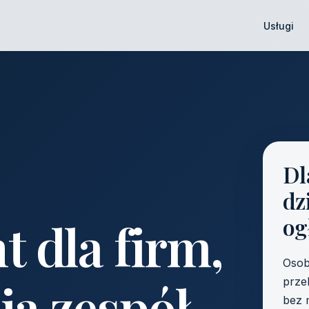
Usługi
Dl
dz
t dla firm,
og
Osob
ją zespół
prze
bez 