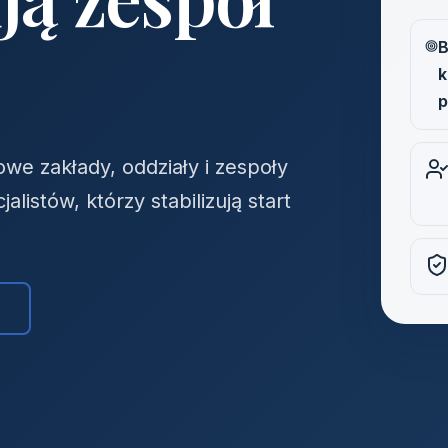
B
k
p
 zakłady, oddziały i zespoły
listów, którzy stabilizują start