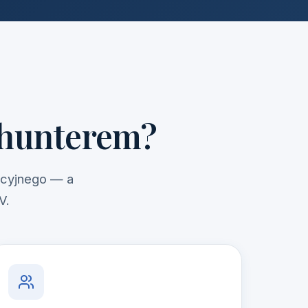
dhunterem?
acyjnego — a
V.