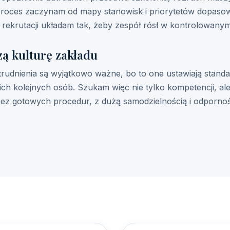
go proces zaczynam od mapy stanowisk i priorytetów dopa
e rekrutacji układam tak, żeby zespół rósł w kontrolowany
zą kulturę zakładu
trudnienia są wyjątkowo ważne, bo to one ustawiają standar
ich kolejnych osób. Szukam więc nie tylko kompetencji, a
z gotowych procedur, z dużą samodzielnością i odporno