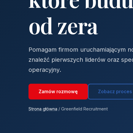
od zera
Pomagam firmom uruchamiającym nowe
znaleźć pierwszych liderów oraz specja
operacyjny.
Zamów rozmowę
Zobacz proces
Strona główna
/ Greenfield Recruitment