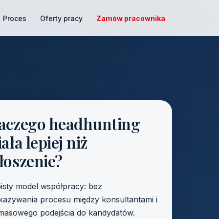
Proces
Oferty pracy
Zamów pracownika
aczego headhunting
iała lepiej niż
łoszenie?
isty model współpracy: bez
kazywania procesu między konsultantami i
masowego podejścia do kandydatów.