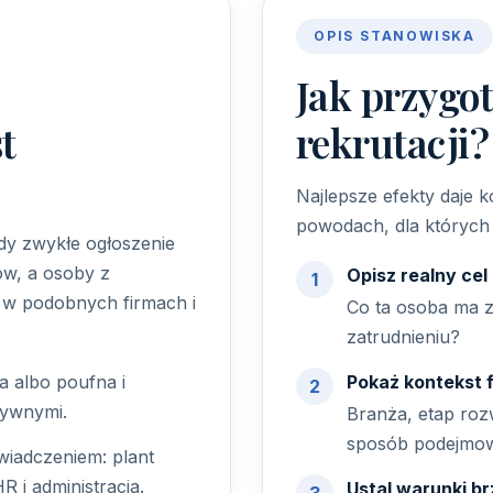
OPIS STANOWISKA
Jak przygo
t
rekrutacji?
Najlepsze efekty daje 
powodach, dla których 
gdy zwykłe ogłoszenie
w, a osoby z
Opisz realny cel 
 w podobnych firmach i
Co ta osoba ma z
zatrudnieniu?
a albo poufna i
Pokaż kontekst 
ywnymi.
Branża, etap rozw
sposób podejmowa
wiadczeniem: plant
 i administracja.
Ustal warunki b