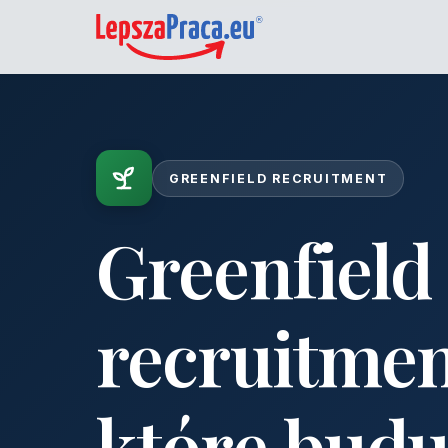
GREENFIELD RECRUITMENT
Greenfield
recruitmen
które budu