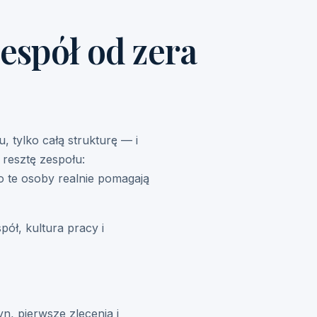
zespół od zera
 tylko całą strukturę — i
resztę zespołu:
ro te osoby realnie pomagają
pół, kultura pracy i
n, pierwsze zlecenia i