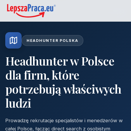
HEADHUNTER POLSKA
Headhunter w Polsce
dla firm, które
potrzebują właściwych
ludzi
Prowadzę rekrutacje specjalistów i menedżerów w
całej Polsce, łącząc direct search z osobistym